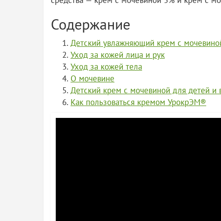
средства — крем с мочевиной 5% и крем с м
Содержание
Детский увлажняющий крем с мочевино
Уход за кожей лица и рук
Уход за кожей тела
О мочевине
Детский крем с мочевиной для детей и
Как пользоваться кремом УрокрЭМ®