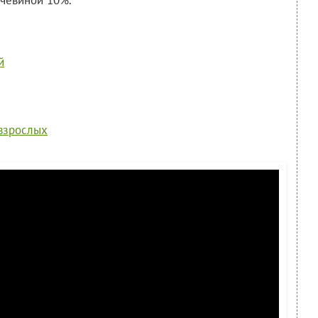
очевиной 10%.
й
 взрослых